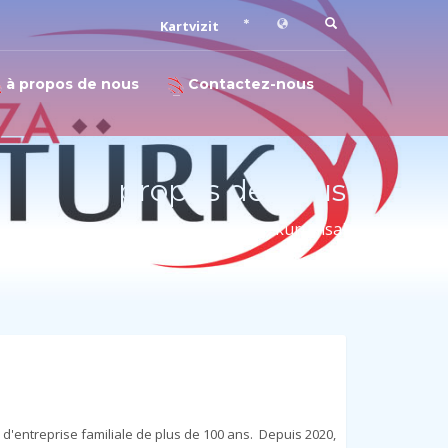
*
Kartvizit
Heures d ouverture
X
à propos de nous
Contactez-nous
Milieu de la semaine.: 09:00 - 19:00
Samedi: 09:00 - 17:00
:Kapalı
à propos de nous
kurumsal
 d'entreprise familiale de plus de 100 ans. Depuis 2020,