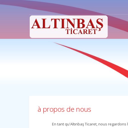
Altınbaş Ticaret
1
2
+90 535 221 62 03
+ 
Kasımpaşa mah. Kuvva-i Milliye Cad. No.: 14 Menderes / 
à propos de nous
En tant qu'Altınbaş Ticaret, nous regardons 