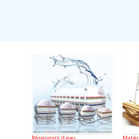
Réservoirs d eau
Matér