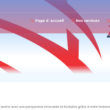
Page d`accueil
Nos services
3
90 232 782 10 12
info@ZaTurk.com
İzmir/ TÜRKİYE
l'avenir avec une perspective innovante et évolutive grâce à notre histoire