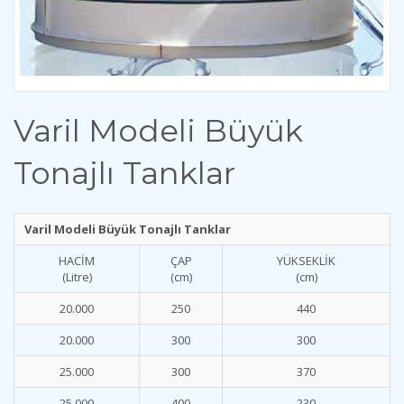
Varil Modeli Büyük
Tonajlı Tanklar
Varil Modeli Büyük Tonajlı Tanklar
HACİM
ÇAP
YÜKSEKLİK
(Litre)
(cm)
(cm)
20.000
250
440
20.000
300
300
25.000
300
370
25.000
400
230