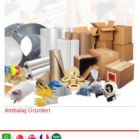
Ambalaj Ürünleri
|
|
|
|